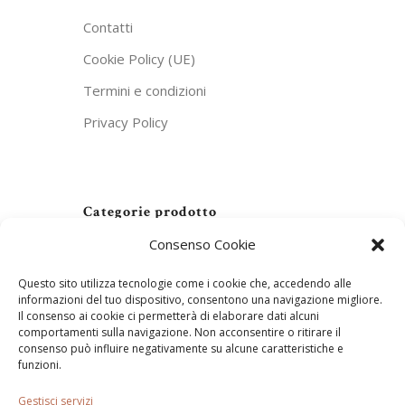
Contatti
Cookie Policy (UE)
Termini e condizioni
Privacy Policy
Categorie prodotto
Consenso Cookie
In evidenza
(16)
Questo sito utilizza tecnologie come i cookie che, accedendo alle
Linea Artemide
(12)
informazioni del tuo dispositivo, consentono una navigazione migliore.
Il consenso ai cookie ci permetterà di elaborare dati alcuni
Linea Estia
(8)
comportamenti sulla navigazione. Non acconsentire o ritirare il
consenso può influire negativamente su alcune caratteristiche e
Linea Persefone
(14)
funzioni.
Tutti i prodotti
(23)
Gestisci servizi