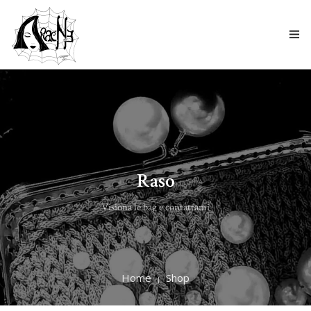
HOME
CHI SIAMO
CATALOGO
Raso
BLOG
Visiona le bag e contattami
CONTATTI
Home
Shop