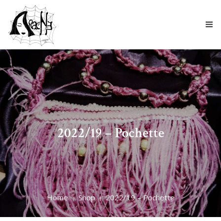
HOME
CHI SIAMO
CATALOGO
2022/19 – Pochette
BLOG
CONTATTI
Home
Shop
2022/19 – Pochette